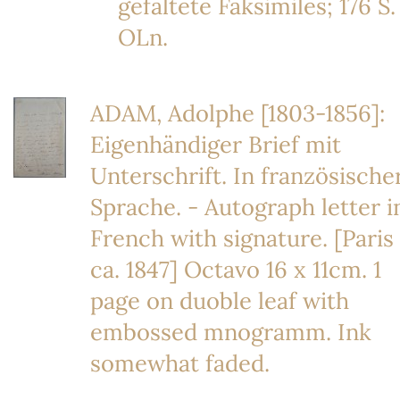
gefaltete Faksimiles; 176 S.
OLn.
ADAM, Adolphe [1803-1856]:
Eigenhändiger Brief mit
Unterschrift. In französische
Sprache. - Autograph letter i
French with signature. [Paris
ca. 1847] Octavo 16 x 11cm. 1
page on duoble leaf with
embossed mnogramm. Ink
somewhat faded.