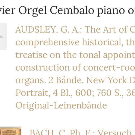
vier Orgel Cembalo piano 
AUDSLEY, G. A.: The Art of 
comprehensive historical, th
treatise on the tonal appoi
construction of concert-ro
organs. 2 Bände. New York D
Portrait, 4 Bl., 600; 760 S., 3
Original-Leinenbände
BACH, C. Ph. E.: Versuch