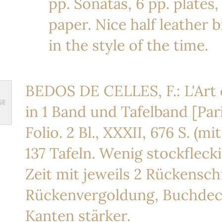
pp. Sonatas, 6 pp. plates,
paper. Nice half leather 
in the style of the time.
BEDOS DE CELLES, F.: L'Art d
in 1 Band und Tafelband [Pari
Folio. 2 Bl., XXXII, 676 S. (m
137 Tafeln. Wenig stockflec
Zeit mit jeweils 2 Rückensch
Rückenvergoldung, Buchdeck
Kanten stärker.