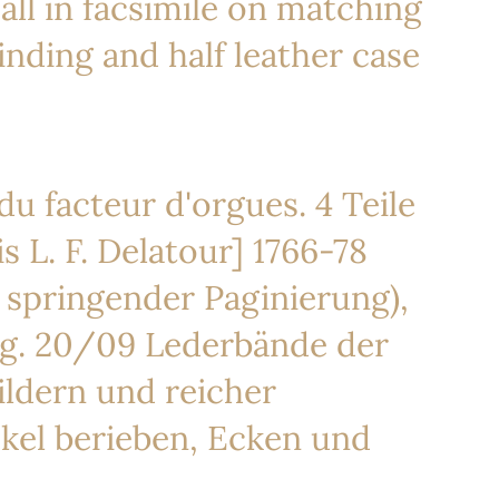
 all in facsimile on matching
binding and half leather case
u facteur d'orgues. 4 Teile
s L. F. Delatour] 1766-78
it springender Paginierung),
kig. 20/09 Lederbände der
ildern und reicher
el berieben, Ecken und