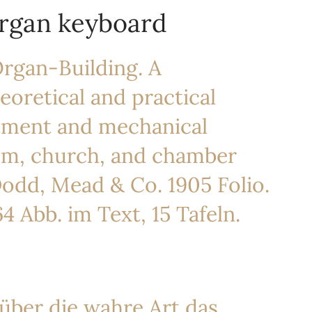
organ keyboard
Organ-Building. A
eoretical and practical
ntment and mechanical
om, church, and chamber
odd, Mead & Co. 1905 Folio.
64 Abb. im Text, 15 Tafeln.
 über die wahre Art das