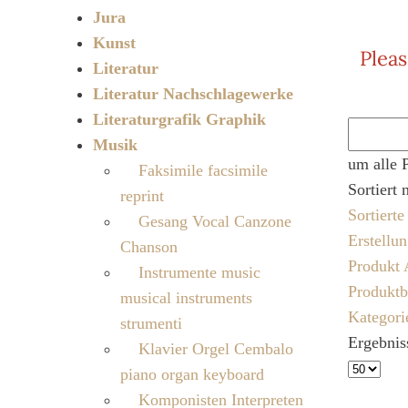
Jura
Kunst
Pleas
Literatur
Literatur Nachschlagewerke
Literaturgrafik Graphik
Musik
um alle 
Faksimile facsimile
Sortiert 
reprint
Sortiert
Gesang Vocal Canzone
Erstellu
Chanson
Produkt 
Instrumente music
Produktb
musical instruments
Kategori
strumenti
Ergebnis
Klavier Orgel Cembalo
piano organ keyboard
Komponisten Interpreten