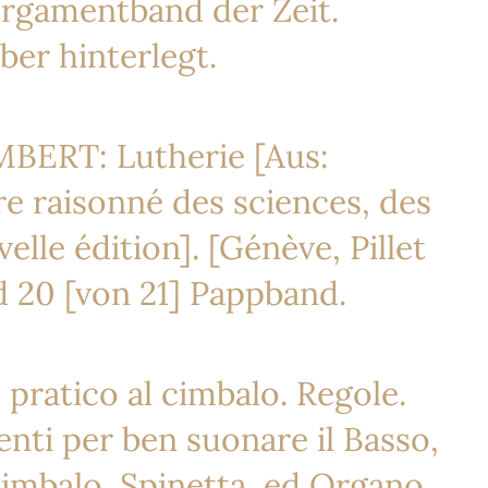
Pergamentband der Zeit.
ber hinterlegt.
MBERT: Lutherie [Aus:
e raisonné des sciences, des
elle édition]. [Génève, Pillet
nd 20 [von 21] Pappband.
pratico al cimbalo. Regole.
nti per ben suonare il Basso,
imbalo, Spinetta, ed Organo.