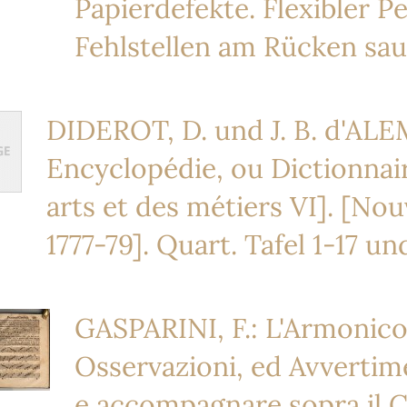
Papierdefekte. Flexibler 
Fehlstellen am Rücken sau
DIDEROT, D. und J. B. d'ALE
Encyclopédie, ou Dictionnair
arts et des métiers VI]. [Nouv
1777-79]. Quart. Tafel 1-17 u
GASPARINI, F.: L'Armonico 
Osservazioni, ed Avvertime
e accompagnare sopra il C