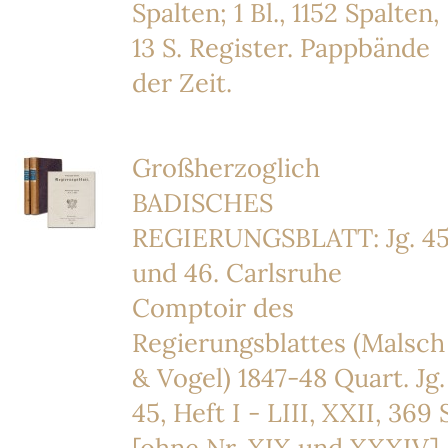
Spalten; 1 Bl., 1152 Spalten,
13 S. Register. Pappbände
der Zeit.
Großherzoglich
BADISCHES
REGIERUNGSBLATT: Jg. 4
und 46. Carlsruhe
Comptoir des
Regierungsblattes (Malsch
& Vogel) 1847-48 Quart. Jg.
45, Heft I - LIII, XXII, 369 
[ohne Nr. XIX und XXXIV].