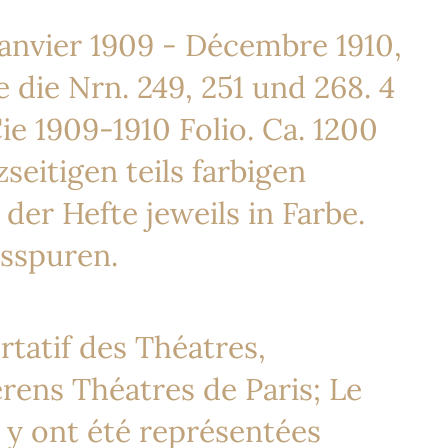
anvier 1909 - Décembre 1910,
e die Nrn. 249, 251 und 268. 4
ie 1909-1910 Folio. Ca. 1200
seitigen teils farbigen
 der Hefte jeweils in Farbe.
hsspuren.
rtatif des Théatres,
érens Théatres de Paris; Le
 y ont été représentées