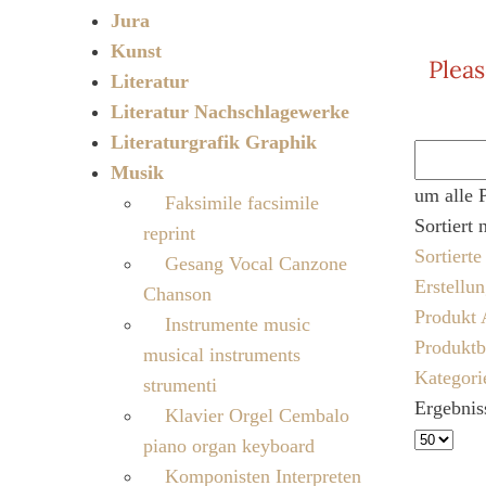
Jura
Kunst
Pleas
Literatur
Literatur Nachschlagewerke
Literaturgrafik Graphik
Musik
um alle 
Faksimile facsimile
Sortiert 
reprint
Sortiert
Gesang Vocal Canzone
Erstellu
Chanson
Produkt 
Instrumente music
Produktb
musical instruments
Kategori
strumenti
Ergebnis
Klavier Orgel Cembalo
piano organ keyboard
Komponisten Interpreten