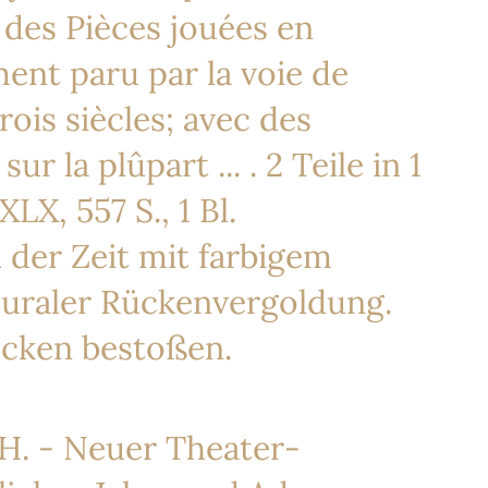
 des Pièces jouées en
ent paru par la voie de
rois siècles; avec des
 la plûpart ... . 2 Teile in 1
LX, 557 S., 1 Bl.
der Zeit mit farbigem
euraler Rückenvergoldung.
Ecken bestoßen.
- Neuer Theater-